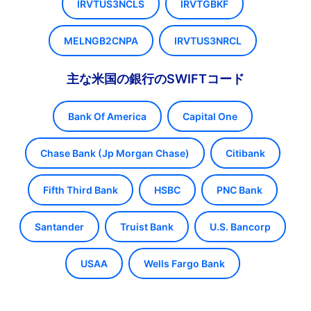
IRVTUS3NCLS
IRVTGBKF
MELNGB2CNPA
IRVTUS3NRCL
主な米国の銀行のSWIFTコード
Bank Of America
Capital One
Chase Bank (Jp Morgan Chase)
Citibank
Fifth Third Bank
HSBC
PNC Bank
Santander
Truist Bank
U.S. Bancorp
USAA
Wells Fargo Bank