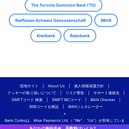
The Toronto Dominion Bank (TD)
Raiffeisen Schweiz Genossenschaft
BBVA
Kiwibank
Rabobank
現地サイト
|
About Us
|
個人情報保護方針
|
クッキーの取り扱いについて
|
リスク警告
|
サポート連絡先
|
SWIFTコード 検索
|
SWIFT BICコード
|
IBAN Checker
|
BSBコードを検証
|
IBANジェネレーター
•
Bank.Codesは、Wise Payments Ltd.（ "We"、 "Us"）が所有していま
す。
あなたの海外送金、手数料はいくら?