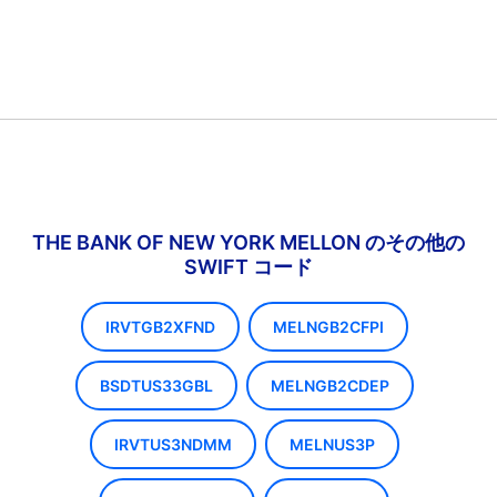
THE BANK OF NEW YORK MELLON のその他の
SWIFT コード
IRVTGB2XFND
MELNGB2CFPI
BSDTUS33GBL
MELNGB2CDEP
IRVTUS3NDMM
MELNUS3P