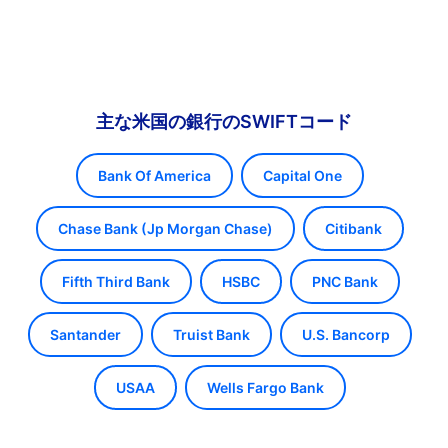
主な米国の銀行のSWIFTコード
Bank Of America
Capital One
Chase Bank (Jp Morgan Chase)
Citibank
Fifth Third Bank
HSBC
PNC Bank
Santander
Truist Bank
U.S. Bancorp
USAA
Wells Fargo Bank