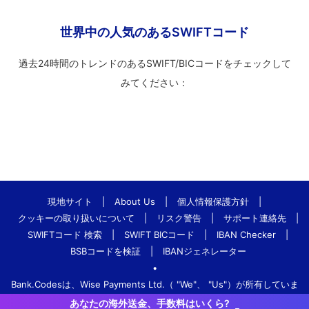
世界中の人気のあるSWIFTコード
過去24時間のトレンドのあるSWIFT/BICコードをチェックして
みてください：
現地サイト
|
About Us
|
個人情報保護方針
|
クッキーの取り扱いについて
|
リスク警告
|
サポート連絡先
|
SWIFTコード 検索
|
SWIFT BICコード
|
IBAN Checker
|
BSBコードを検証
|
IBANジェネレーター
•
Bank.Codesは、Wise Payments Ltd.（ "We"、 "Us"）が所有していま
す。
あなたの海外送金、手数料はいくら?