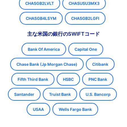
CHASGB2LVLT
CHASUSU3MX3
CHASGB4LSYM
CHASGB2LGFI
主な米国の銀行のSWIFTコード
Bank Of America
Capital One
Chase Bank (Jp Morgan Chase)
Citibank
Fifth Third Bank
HSBC
PNC Bank
Santander
Truist Bank
U.S. Bancorp
USAA
Wells Fargo Bank