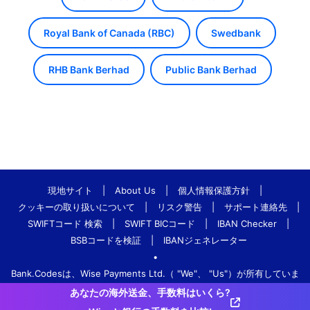
Royal Bank of Canada (RBC)
Swedbank
RHB Bank Berhad
Public Bank Berhad
現地サイト
|
About Us
|
個人情報保護方針
|
クッキーの取り扱いについて
|
リスク警告
|
サポート連絡先
|
SWIFTコード 検索
|
SWIFT BICコード
|
IBAN Checker
|
BSBコードを検証
|
IBANジェネレーター
•
Bank.Codesは、Wise Payments Ltd.（ "We"、 "Us"）が所有していま
す。
あなたの海外送金、手数料はいくら?