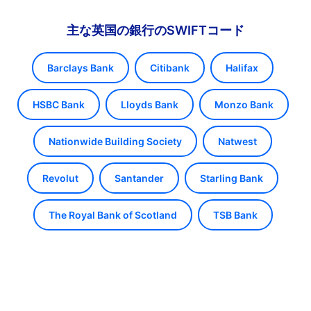
主な英国の銀行のSWIFTコード
Barclays Bank
Citibank
Halifax
HSBC Bank
Lloyds Bank
Monzo Bank
Nationwide Building Society
Natwest
Revolut
Santander
Starling Bank
The Royal Bank of Scotland
TSB Bank