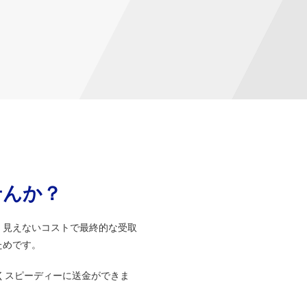
せんか？
、見えないコストで最終的な受取
ためです。
くスピーディーに送金ができま