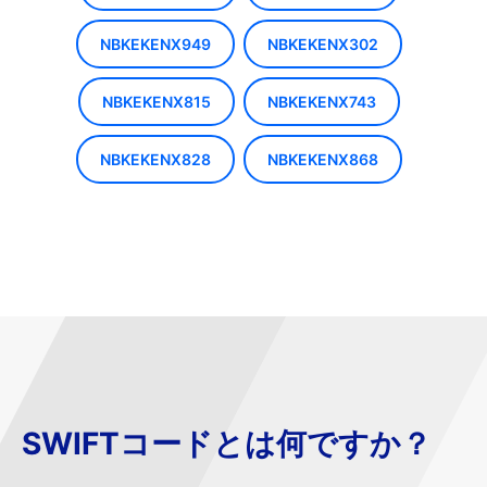
NBKEKENX949
NBKEKENX302
NBKEKENX815
NBKEKENX743
NBKEKENX828
NBKEKENX868
SWIFTコードとは何ですか？