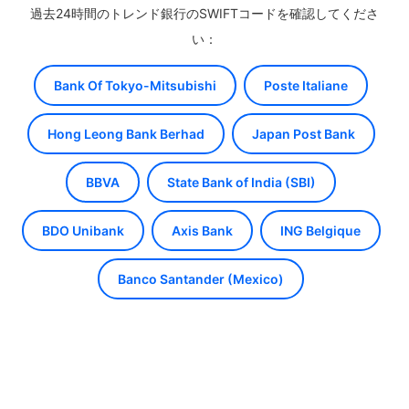
過去24時間のトレンド銀行のSWIFTコードを確認してくださ
い：
Bank Of Tokyo-Mitsubishi
Poste Italiane
Hong Leong Bank Berhad
Japan Post Bank
BBVA
State Bank of India (SBI)
BDO Unibank
Axis Bank
ING Belgique
Banco Santander (Mexico)