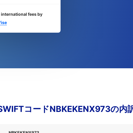
 international fees by
ise
SWIFTコードNBKEKENX973の内
NBKEKENX973