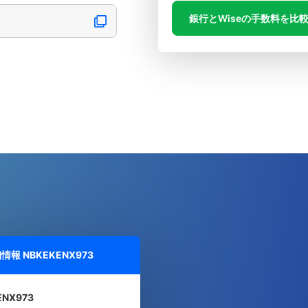
銀行とWiseの手数料を比
細情報
NBKEKENX973
ENX973