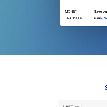
MONEY
Save on
TRANSFER
using
W
SWIFTコード