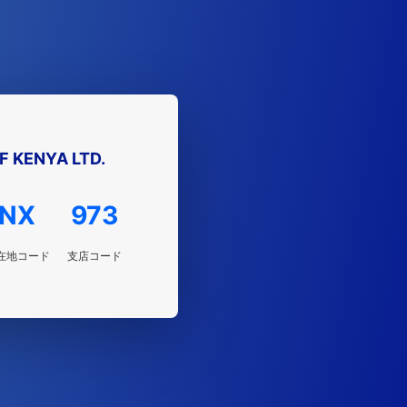
F KENYA LTD.
NX
973
在地コード
支店コード