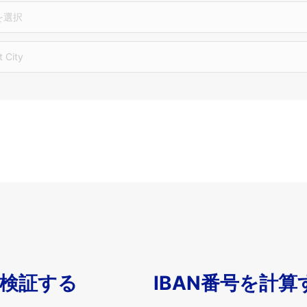
を選択
t City
を検証する
IBAN番号を計算