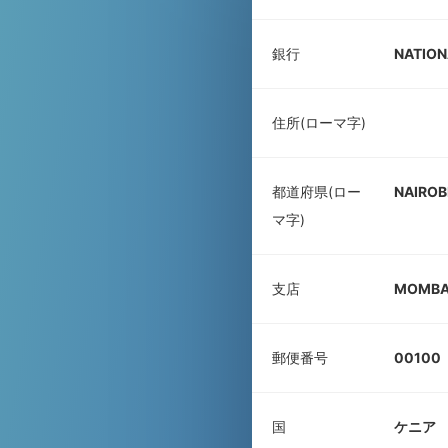
銀行
NATION
住所(ローマ字)
都道府県(ロー
NAIROB
マ字)
支店
MOMBA
郵便番号
00100
国
ケニア