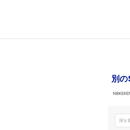
別の
NBKE
国を