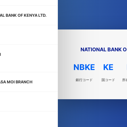
AL BANK OF KENYA LTD.
NATIONAL BANK O
I
NBKE
KE
銀行コード
国コード
所
SA MOI BRANCH