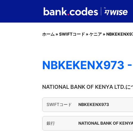
ホーム
»
SWIFTコード
»
ケニア
»
NBKEKENX9
NBKEKENX973 -
NATIONAL BANK OF KENYA L
SWIFTコード
NBKEKENX973
銀行
NATIONAL BANK OF KENYA