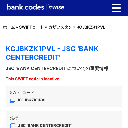
ホーム
»
SWIFTコード
»
カザフスタン
»
KCJBKZK1PVL
KCJBKZK1PVL - JSC 'BANK
CENTERCREDIT'
JSC 'BANK CENTERCREDIT'についての重要情報
This SWIFT code is inactive.
SWIFTコード
KCJBKZK1PVL
銀行
JSC 'BANK CENTERCREDIT'