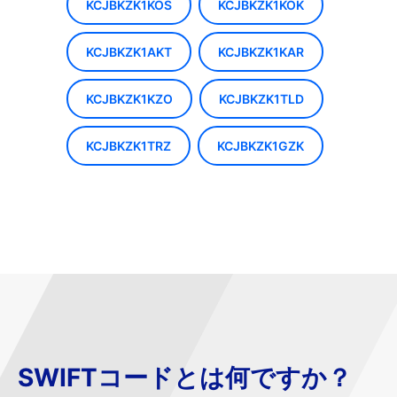
KCJBKZK1KOS
KCJBKZK1KOK
KCJBKZK1AKT
KCJBKZK1KAR
KCJBKZK1KZO
KCJBKZK1TLD
KCJBKZK1TRZ
KCJBKZK1GZK
SWIFTコードとは何ですか？