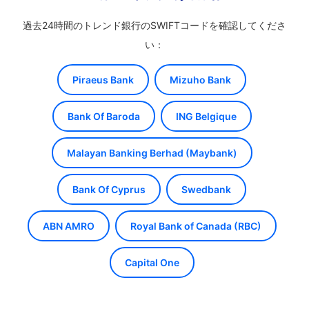
過去24時間のトレンド銀行のSWIFTコードを確認してくださ
い：
Piraeus Bank
Mizuho Bank
Bank Of Baroda
ING Belgique
Malayan Banking Berhad (Maybank)
Bank Of Cyprus
Swedbank
ABN AMRO
Royal Bank of Canada (RBC)
Capital One