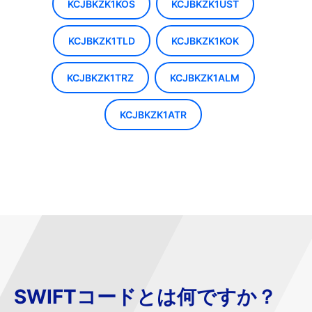
KCJBKZK1KOS
KCJBKZK1UST
KCJBKZK1TLD
KCJBKZK1KOK
KCJBKZK1TRZ
KCJBKZK1ALM
KCJBKZK1ATR
SWIFTコードとは何ですか？