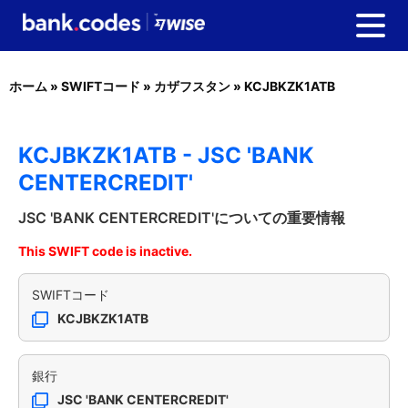
ホーム
»
SWIFTコード
»
カザフスタン
»
KCJBKZK1ATB
KCJBKZK1ATB - JSC 'BANK
CENTERCREDIT'
JSC 'BANK CENTERCREDIT'についての重要情報
This SWIFT code is inactive.
SWIFTコード
KCJBKZK1ATB
銀行
JSC 'BANK CENTERCREDIT'