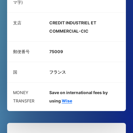
マ字)
支店
CREDIT INDUSTRIEL ET
COMMERCIAL-CIC
郵便番号
75009
国
フランス
MONEY
Save on international fees by
TRANSFER
using
Wise