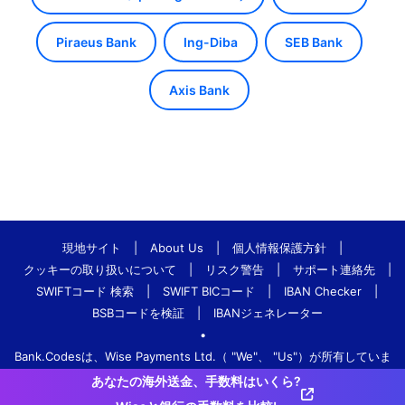
Piraeus Bank
Ing-Diba
SEB Bank
Axis Bank
現地サイト
|
About Us
|
個人情報保護方針
|
クッキーの取り扱いについて
|
リスク警告
|
サポート連絡先
|
SWIFTコード 検索
|
SWIFT BICコード
|
IBAN Checker
|
BSBコードを検証
|
IBANジェネレーター
•
Bank.Codesは、Wise Payments Ltd.（ "We"、 "Us"）が所有していま
す。
あなたの海外送金、手数料はいくら?