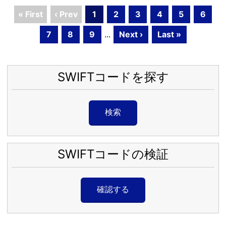
« First
‹ Prev
1
2
3
4
5
6
7
8
9
...
Next ›
Last »
SWIFTコードを探す
検索
SWIFTコードの検証
確認する