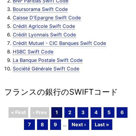
BNP Paribas Swift Code
Boursorama Swift Code
Caisse D'Epargne Swift Code
Crédit Agricole Swift Code
Crédit Lyonnais Swift Code
Crédit Mutuel - CIC Banques Swift Code
HSBC Swift Code
La Banque Postale Swift Code
Société Générale Swift Code
フランスの銀行のSWIFTコード
« First
‹ Prev
1
2
3
4
5
6
7
8
9
...
Next ›
Last »