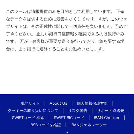
このツールは情報提供のみを目的として利用しています。 正確
なデータを提供するために最善を尽くしておりますが、このウェ
ブサイトは、その正確性に関して一切責任を負いません。予めご
了承ください。 正しい銀行口座情報を確認できるのは銀行のみ
です。 万が一お客様が重要な送金を行っており、急を要する場
合は、まず銀行に連絡することをお勧めいたします。
現地サイト
|
About Us
|
個人情報保護方針
|
クッキーの取り扱いについて
|
リスク警告
|
サポート連絡先
|
SWIFTコード 検索
|
SWIFT BICコード
|
IBAN Checker
|
BSBコードを検証
|
IBANジェネレーター
•