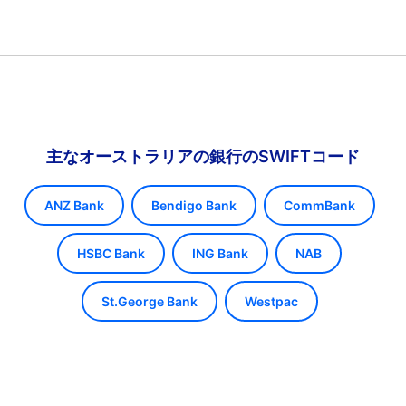
主なオーストラリアの銀行のSWIFTコード
ANZ Bank
Bendigo Bank
CommBank
HSBC Bank
ING Bank
NAB
St.George Bank
Westpac