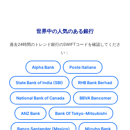
世界中の人気のある銀行
過去24時間のトレンド銀行のSWIFTコードを確認してくださ
い：
Alpha Bank
Poste Italiane
State Bank of India (SBI)
RHB Bank Berhad
National Bank of Canada
BBVA Bancomer
ANZ Bank
Bank Of Tokyo-Mitsubishi
Banco Santander (Mexico)
Mizuho Bank