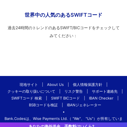
世界中の人気のあるSWIFTコード
過去24時間のトレンドのあるSWIFT/BICコードをチェックして
みてください：
現地サイト
|
About Us
|
個人情報保護方針
|
クッキーの取り扱いについて
|
リスク警告
|
サポート連絡先
|
SWIFTコード 検索
|
SWIFT BICコード
|
IBAN Checker
|
BSBコードを検証
|
IBANジェネレーター
•
Bank.Codesは、Wise Payments Ltd.（ "We"、 "Us"）が所有していま
す。
あなたの海外送金、手数料はいくら?