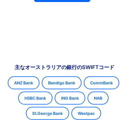
主なオーストラリアの銀行のSWIFTコード
ANZ Bank
Bendigo Bank
CommBank
HSBC Bank
ING Bank
NAB
St.George Bank
Westpac