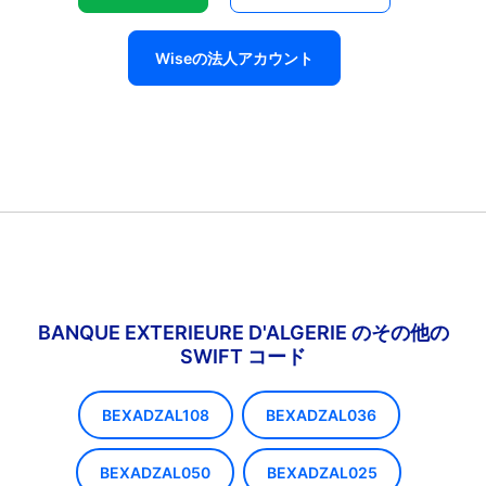
Wiseの法人アカウント
BANQUE EXTERIEURE D'ALGERIE のその他の
SWIFT コード
BEXADZAL108
BEXADZAL036
BEXADZAL050
BEXADZAL025