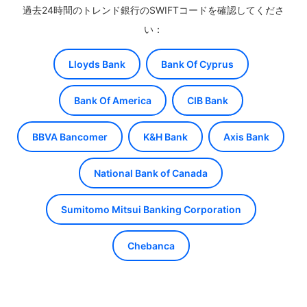
過去24時間のトレンド銀行のSWIFTコードを確認してくださ
い：
Lloyds Bank
Bank Of Cyprus
Bank Of America
CIB Bank
BBVA Bancomer
K&H Bank
Axis Bank
National Bank of Canada
Sumitomo Mitsui Banking Corporation
Chebanca