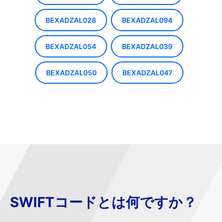
BEXADZAL028
BEXADZAL094
BEXADZAL054
BEXADZAL039
BEXADZAL050
BEXADZAL047
SWIFTコードとは何ですか？