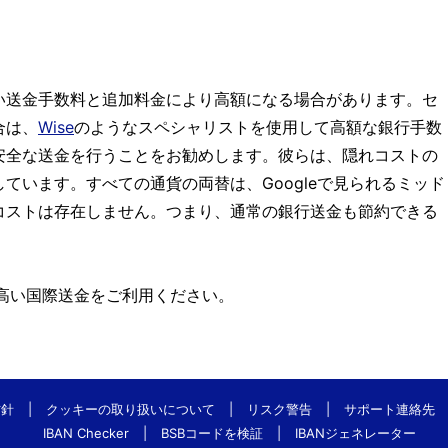
い送金手数料と追加料金により高額になる場合があります。セ
合は、
Wise
のようなスペシャリストを使用して高額な銀行手数
安全な送金を行うことをお勧めします。彼らは、隠れコストの
ています。すべての通貨の両替は、Googleで見られるミッド
コストは存在しません。つまり、通常の銀行送金も節約できる
高い国際送金をご利用ください。
方針
|
クッキーの取り扱いについて
|
リスク警告
|
サポート連絡先
IBAN Checker
|
BSBコードを検証
|
IBANジェネレーター