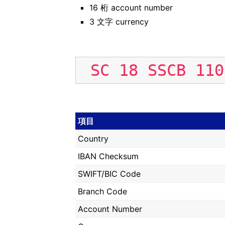
16 桁 account number
3 文字 currency
SC
18
SSCB
110
項目
Country
IBAN Checksum
SWIFT/BIC Code
Branch Code
Account Number