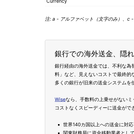
Currency
注: a - アルファベット（文字のみ）、c
銀行での海外送金、隠
銀行経由の海外送金では、不利な為
料」など、見えないコストで最終的
多くの銀行が旧来の送金システムを
Wise
なら、手数料の上乗せがないミ
コストなくスピーディーに送金がで
世界140カ国以上への送金に対応
関東財務局に資金移動業者とし