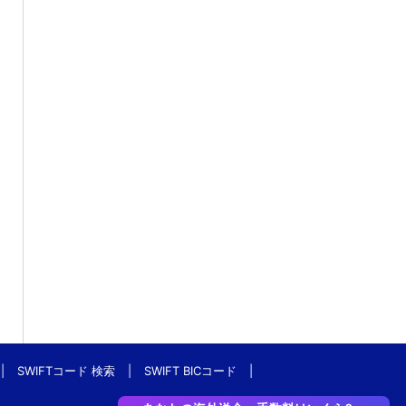
|
SWIFTコード 検索
|
SWIFT BICコード
|