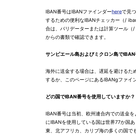
IBAN番号はIBANファインダー
here
で見つ
するための便利なIBANチェッカー（/ iban
合は、バリデーターまたは計算ツール（/ 
からの書類で確認できます。
サンピエール島およびミクロン島でIBA
海外に送金する場合は、遅延を避けるために
するか、このページにあるIBANgファ
どの国でIBAN番号を使用していますか？
IBAN番号は当初、欧州連合内での送金
にIBANを使用している国は世界77か国
東、北アフリカ、カリブ海の多くの国でも