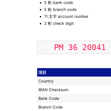
5 桁 bank code
5 桁 branch code
11 文字 account number
2 桁 check digit
PM
36
20041
項目
Country
IBAN Checksum
Bank Code
Branch Code