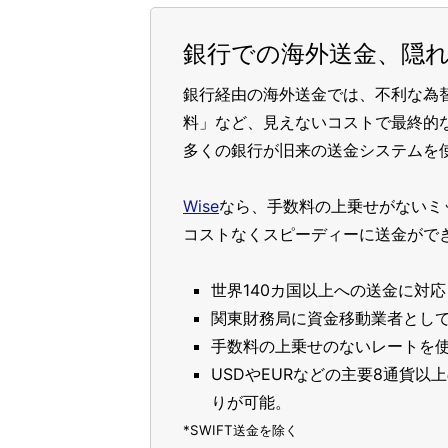
銀行での海外送金、隠
銀行経由の海外送金では、不利な為
料」など、見えないコストで最終的
多くの銀行が旧来の送金システムを
Wise
なら、手数料の上乗せがないミ
コストなくスピーディーに送金がで
世界140カ国以上への送金に対応
関東財務局に資金移動業者とし
手数料の上乗せのないレートを使
USDやEURなどの主要8通貨
りが可能。
*SWIFT送金を除く