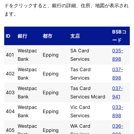
ドをクリックすると、銀行の詳細、住所、地図が表示され
ます。
BSBコ
ID
銀行
都市
支店
ード
Westpac
SA Card
035-
401
Epping
Bank
Services
898
Westpac
Tas Card
037-
402
Epping
Bank
Services
898
Westpac
Tas Card
037-
403
Epping
Bank
Services Mcard
941
Westpac
Vic Card
033-
404
Epping
Bank
Services
898
Westpac
WA Card
036-
405
Epping