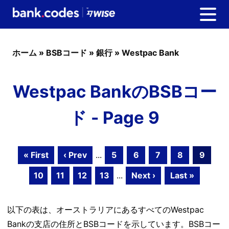
ホーム
»
BSBコード
»
銀行
»
Westpac Bank
Westpac BankのBSBコー
ド - Page 9
« First
‹ Prev
...
5
6
7
8
9
10
11
12
13
...
Next ›
Last »
以下の表は、オーストラリアにあるすべてのWestpac
Bankの支店の住所とBSBコードを示しています。BSBコー