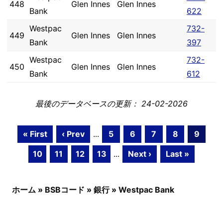
448
Glen Innes
Glen Innes
Bank
622
Westpac
732-
449
Glen Innes
Glen Innes
Bank
397
Westpac
732-
450
Glen Innes
Glen Innes
Bank
612
最後のデータベースの更新： 24-02-2026
« First
‹ Prev
...
5
6
7
8
9
10
11
12
13
...
Next ›
Last »
ホーム
»
BSBコード
»
銀行
»
Westpac Bank