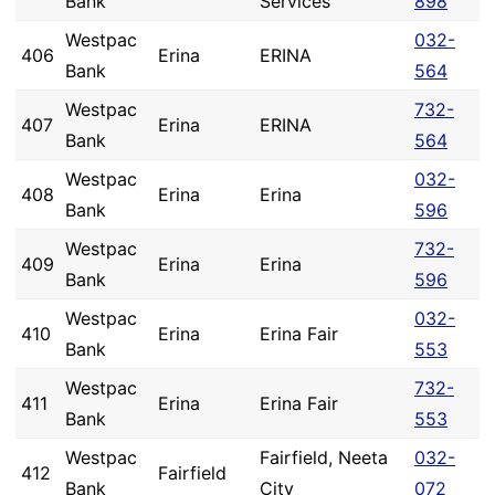
Bank
Services
898
Westpac
032-
406
Erina
ERINA
Bank
564
Westpac
732-
407
Erina
ERINA
Bank
564
Westpac
032-
408
Erina
Erina
Bank
596
Westpac
732-
409
Erina
Erina
Bank
596
Westpac
032-
410
Erina
Erina Fair
Bank
553
Westpac
732-
411
Erina
Erina Fair
Bank
553
Westpac
Fairfield, Neeta
032-
412
Fairfield
Bank
City
072