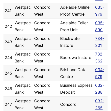
Westpac
Concord
Adelaide Online
035-
241
Bank
West
Proof Centre
979
Westpac
Concord
Adelaide Teller
035-
242
Bank
West
Proc Unit
890
Westpac
Concord
Blackwater
734-
243
Bank
West
Instore
301
Westpac
Concord
732-
244
Boorowa Instore
Bank
West
362
Westpac
Concord
Brisbane Data
034-
245
Bank
West
Centre
979
Westpac
Concord
Business Express
032-
246
Bank
West
Deposit
288
Westpac
Concord
032-
247
Concord
Bank
West
265