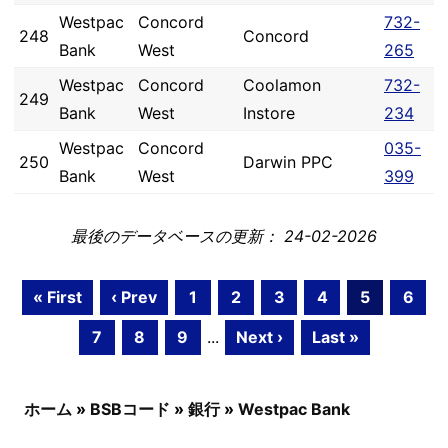
Westpac
Concord
732-
248
Concord
Bank
West
265
Westpac
Concord
Coolamon
732-
249
Bank
West
Instore
234
Westpac
Concord
035-
250
Darwin PPC
Bank
West
399
最後のデータベースの更新： 24-02-2026
« First
‹ Prev
1
2
3
4
5
6
7
8
9
...
Next ›
Last »
ホーム
»
BSBコード
»
銀行
»
Westpac Bank