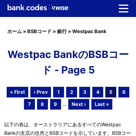
ホーム
»
BSBコード
»
銀行
»
Westpac Bank
Westpac BankのBSBコー
ド - Page 5
« First
‹ Prev
1
2
3
4
5
6
7
8
9
...
Next ›
Last »
以下の表は、オーストラリアにあるすべてのWestpac
Bankの支店の住所とBSBコードを示しています。BSBコー