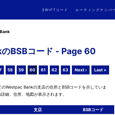
SWIFTコード
ルーティングナンバ
 Bank
nkのBSBコード - Page 60
7
58
59
60
61
62
63
Next ›
Last »
estpac Bankの支店の住所とBSBコードを示していま
の詳細、住所、地図が表示されます。
支店
BSBコード