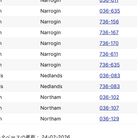
n
Narrogin
036-611
n
Narrogin
036-635
n
Narrogin
736-156
n
Narrogin
736-167
n
Narrogin
736-170
n
Narrogin
736-611
n
Narrogin
736-635
ds
Nedlands
036-083
ds
Nedlands
736-083
m
Northam
036-102
m
Northam
036-107
m
Northam
036-129
ベースの更新： 24-02-2026