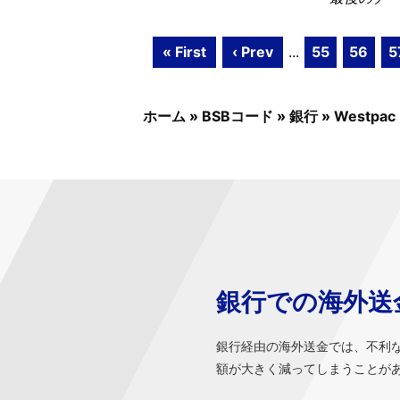
« First
‹ Prev
...
55
56
5
ホーム
»
BSBコード
»
銀行
»
Westpac
銀行での海外送
銀行経由の海外送金では、不利
額が大きく減ってしまうことが