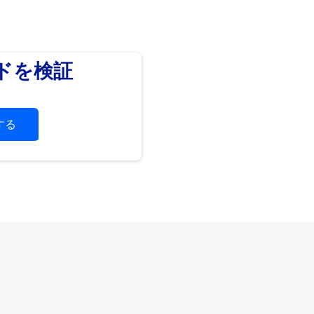
ードを検証
する