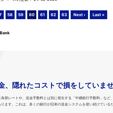
7
58
59
60
61
62
63
Next ›
Last »
 Bank
金、隠れたコストで損をしていま
な為替レートや、送金手数料とは別に発生する「中継銀行手数料」など
あります。これは、多くの銀行が旧来の送金システムを使い続けている