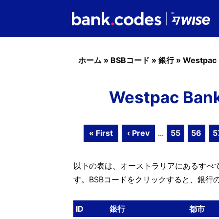
ホーム
»
BSBコード
»
銀行
»
Westpac
Westpac Ba
« First
‹ Prev
...
55
56
5
以下の表は、オーストラリアにあるすべてのW
す。BSBコードをクリックすると、銀行
ID
銀行
都市