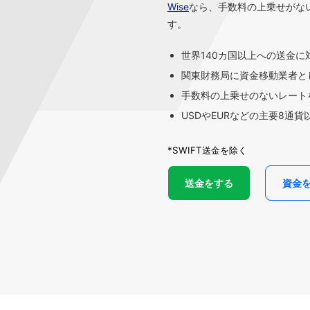
Wise
なら、手数料の上乗せがな
す。
世界140カ国以上への送金に
関東財務局に資金移動業者と
手数料の上乗せのないレートを
USDやEURなどの主要8通
*SWIFT送金を除く
送金をする
資金