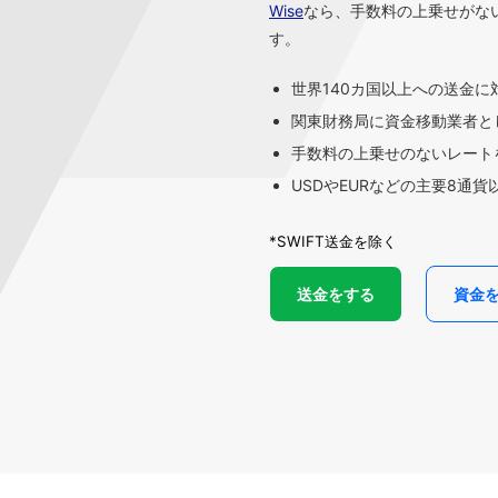
Wise
なら、手数料の上乗せがな
す。
世界140カ国以上への送金に
関東財務局に資金移動業者と
手数料の上乗せのないレートを
USDやEURなどの主要8通
*SWIFT送金を除く
送金をする
資金