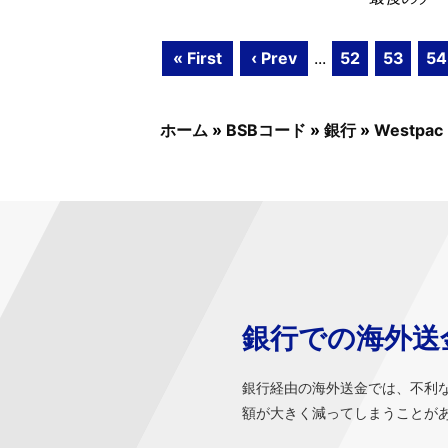
« First
‹ Prev
...
52
53
54
ホーム
»
BSBコード
»
銀行
»
Westpac
銀行での海外送
銀行経由の海外送金では、不利
額が大きく減ってしまうことが