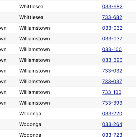
Whittlesea
033-682
Whittlesea
733-682
own
Williamstown
033-032
own
Williamstown
033-037
own
Williamstown
033-100
own
Williamstown
033-393
own
Williamstown
733-032
own
Williamstown
733-037
own
Williamstown
733-100
own
Williamstown
733-393
Wodonga
033-220
Wodonga
033-264
Wodonga
033-723