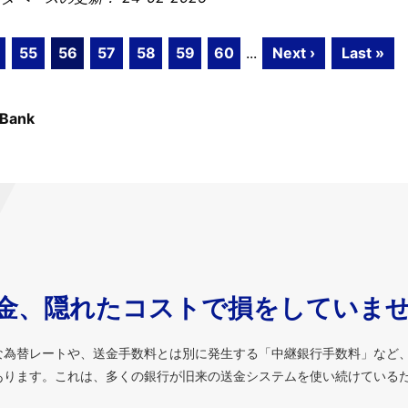
55
56
57
58
59
60
...
Next ›
Last »
 Bank
金、隠れたコストで損をしていま
な為替レートや、送金手数料とは別に発生する「中継銀行手数料」など
あります。これは、多くの銀行が旧来の送金システムを使い続けている