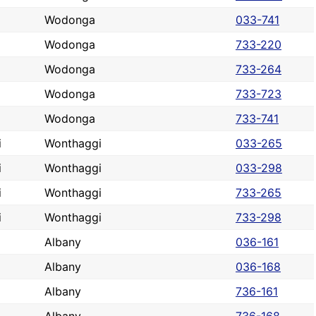
Wodonga
033-741
Wodonga
733-220
Wodonga
733-264
Wodonga
733-723
Wodonga
733-741
i
Wonthaggi
033-265
i
Wonthaggi
033-298
i
Wonthaggi
733-265
i
Wonthaggi
733-298
Albany
036-161
Albany
036-168
Albany
736-161