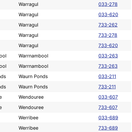
Warragul
033-278
Warragul
033-620
Warragul
733-262
Warragul
733-278
Warragul
733-620
ool
Warrnambool
033-263
ool
Warrnambool
733-263
nds
Waurn Ponds
033-211
nds
Waurn Ponds
733-211
e
Wendouree
033-607
e
Wendouree
733-607
Werribee
033-689
Werribee
733-689