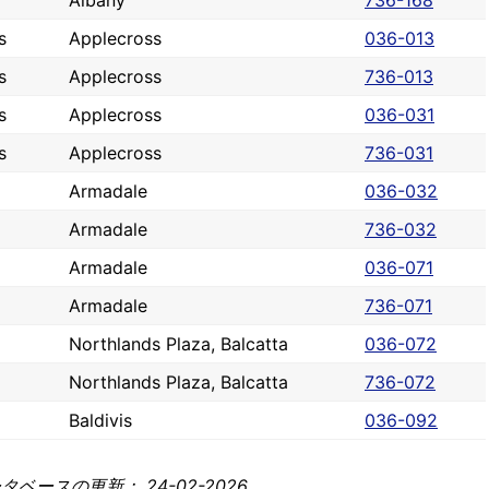
Albany
736-168
s
Applecross
036-013
s
Applecross
736-013
s
Applecross
036-031
s
Applecross
736-031
Armadale
036-032
Armadale
736-032
Armadale
036-071
Armadale
736-071
Northlands Plaza, Balcatta
036-072
Northlands Plaza, Balcatta
736-072
Baldivis
036-092
ベースの更新： 24-02-2026