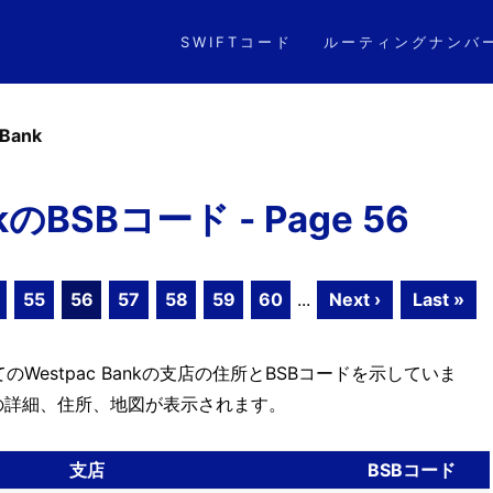
SWIFTコード
ルーティングナンバ
 Bank
nkのBSBコード - Page 56
55
56
57
58
59
60
...
Next ›
Last »
estpac Bankの支店の住所とBSBコードを示していま
の詳細、住所、地図が表示されます。
支店
BSBコード