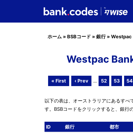
ホーム
»
BSBコード
»
銀行
»
Westpac
Westpac Ba
« First
‹ Prev
...
52
53
54
以下の表は、オーストラリアにあるすべてのW
す。BSBコードをクリックすると、銀行
ID
銀行
都市