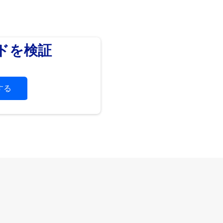
ードを検証
する