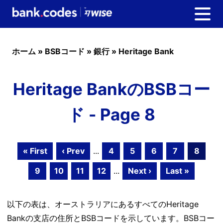
ホーム
»
BSBコード
»
銀行
»
Heritage Bank
Heritage BankのBSBコー
ド - Page 8
« First
‹ Prev
...
4
5
6
7
8
9
10
11
12
...
Next ›
Last »
以下の表は、オーストラリアにあるすべてのHeritage
Bankの支店の住所とBSBコードを示しています。BSBコー