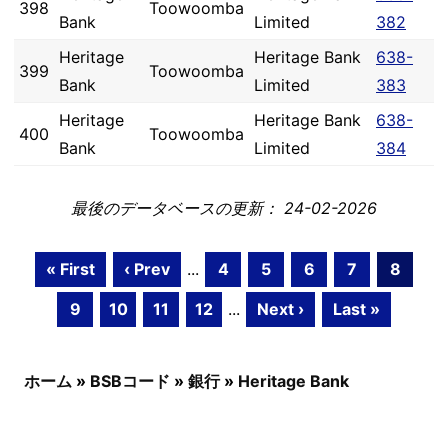
398
Toowoomba
Bank
Limited
382
Heritage
Heritage Bank
638-
399
Toowoomba
Bank
Limited
383
Heritage
Heritage Bank
638-
400
Toowoomba
Bank
Limited
384
最後のデータベースの更新： 24-02-2026
« First
‹ Prev
...
4
5
6
7
8
9
10
11
12
...
Next ›
Last »
ホーム
»
BSBコード
»
銀行
»
Heritage Bank