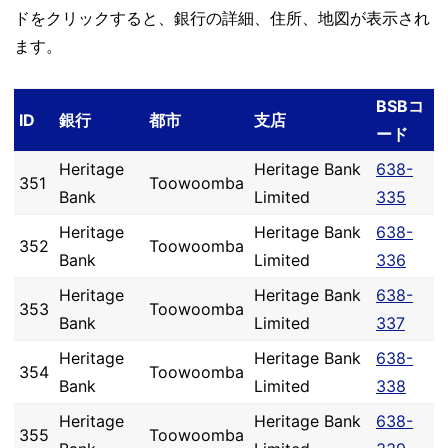
ドをクリックすると、銀行の詳細、住所、地図が表示され
ます。
BSBコ
ID
銀行
都市
支店
ード
Heritage
Heritage Bank
638-
351
Toowoomba
Bank
Limited
335
Heritage
Heritage Bank
638-
352
Toowoomba
Bank
Limited
336
Heritage
Heritage Bank
638-
353
Toowoomba
Bank
Limited
337
Heritage
Heritage Bank
638-
354
Toowoomba
Bank
Limited
338
Heritage
Heritage Bank
638-
355
Toowoomba