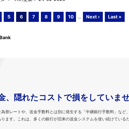
5
6
7
8
9
10
...
Next ›
Last »
 Bank
金、隠れたコストで損をしていま
な為替レートや、送金手数料とは別に発生する「中継銀行手数料」など
あります。これは、多くの銀行が旧来の送金システムを使い続けている