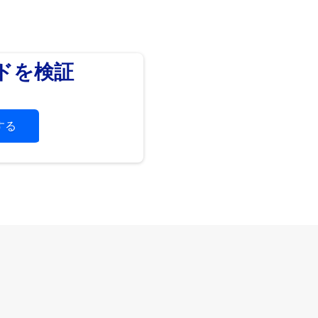
ードを検証
する