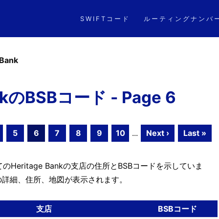
SWIFTコード
ルーティングナンバ
 Bank
ankのBSBコード - Page 6
5
6
7
8
9
10
...
Next ›
Last »
eritage Bankの支店の住所とBSBコードを示していま
の詳細、住所、地図が表示されます。
支店
BSBコード