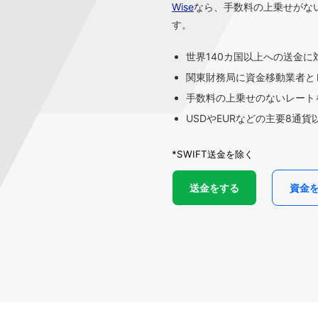
Wise
なら、手数料の上乗せがな
す。
世界140カ国以上への送金に
関東財務局に資金移動業者と
手数料の上乗せのないレートを
USDやEURなどの主要8通
*SWIFT送金を除く
送金をする
資金