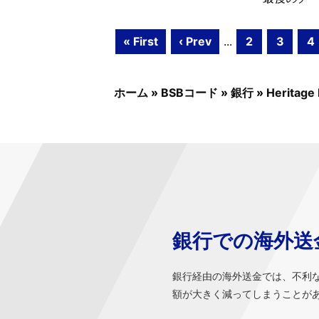
« First
‹ Prev
...
2
3
4
ホーム
»
BSBコード
»
銀行
»
Heritage
銀行での海外送
銀行経由の海外送金では、不利
額が大きく減ってしまうことが