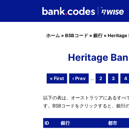
ホーム
»
BSBコード
»
銀行
»
Heritage
Heritage B
« First
‹ Prev
...
2
3
4
以下の表は、オーストラリアにあるすべてのH
す。BSBコードをクリックすると、銀行
ID
銀行
都市