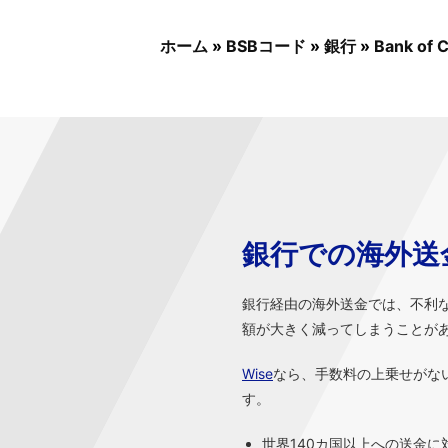
ホーム
»
BSBコード
»
銀行
»
Bank of 
銀行での海外送
銀行経由の海外送金では、不利
額が大きく減ってしまうことが
Wise
なら、手数料の上乗せがな
す。
世界140カ国以上への送金に