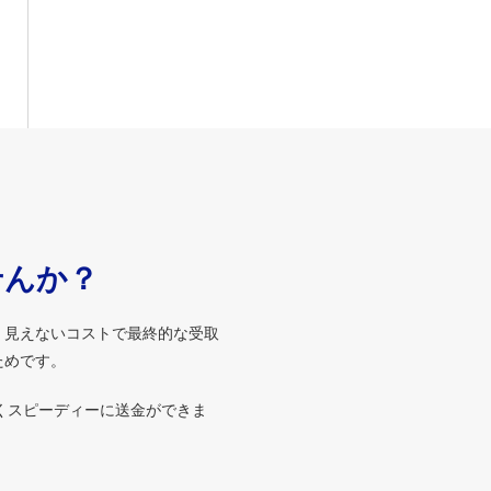
せんか？
、見えないコストで最終的な受取
ためです。
くスピーディーに送金ができま