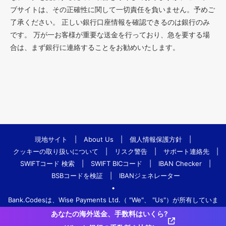
ブサイトは、その正確性に関して一切責任を負いません。予めご
了承ください。 正しい銀行口座情報を確認できるのは銀行のみ
です。 万が一お客様が重要な送金を行っており、急を要する場
合は、まず銀行に連絡することをお勧めいたします。
現地サイト
|
About Us
|
個人情報保護方針
|
クッキーの取り扱いについて
|
リスク警告
|
サポート連絡先
|
SWIFTコード 検索
|
SWIFT BICコード
|
IBAN Checker
|
BSBコードを検証
|
IBANジェネレーター
•
Bank.Codesは、Wise Payments Ltd.（ "We"、 "Us"）が所有していま
す。
あなたの海外送金、手数料はいくら?