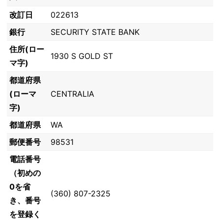
改訂日
022613
銀行
SECURITY STATE BANK
住所(ロー
1930 S GOLD ST
マ字)
都道府県
(ローマ
CENTRALIA
字)
都道府県
WA
郵便番号
98531
電話番号
（初めの
0を省
(360) 807-2325
き、番号
を登録く