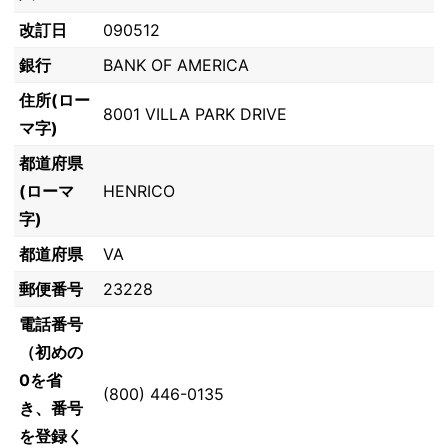
改訂日
090512
銀行
BANK OF AMERICA
住所(ロー
8001 VILLA PARK DRIVE
マ字)
都道府県
(ローマ
HENRICO
字)
都道府県
VA
郵便番号
23228
電話番号
（初めの
0を省
(800) 446-0135
き、番号
を登録く