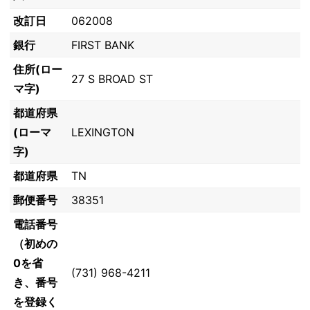
改訂日
062008
銀行
FIRST BANK
住所(ロー
27 S BROAD ST
マ字)
都道府県
(ローマ
LEXINGTON
字)
都道府県
TN
郵便番号
38351
電話番号
（初めの
0を省
(731) 968-4211
き、番号
を登録く