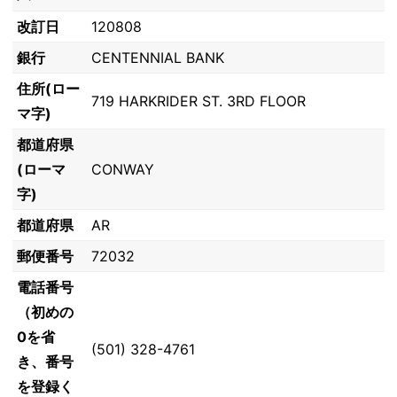
改訂日
120808
銀行
CENTENNIAL BANK
住所(ロー
719 HARKRIDER ST. 3RD FLOOR
マ字)
都道府県
(ローマ
CONWAY
字)
都道府県
AR
郵便番号
72032
電話番号
（初めの
0を省
(501) 328-4761
き、番号
を登録く