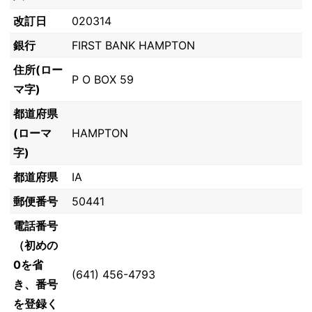
改訂日
020314
銀行
FIRST BANK HAMPTON
住所(ロー
P O BOX 59
マ字)
都道府県
(ローマ
HAMPTON
字)
都道府県
IA
郵便番号
50441
電話番号
（初めの
0を省
(641) 456-4793
き、番号
を登録く