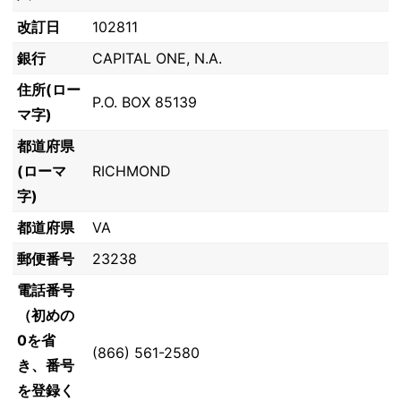
改訂日
102811
銀行
CAPITAL ONE, N.A.
住所(ロー
P.O. BOX 85139
マ字)
都道府県
(ローマ
RICHMOND
字)
都道府県
VA
郵便番号
23238
電話番号
（初めの
0を省
(866) 561-2580
き、番号
を登録く