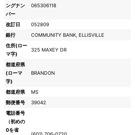
ングナン
065306118
バー
改訂日
052809
銀行
COMMUNITY BANK, ELLISVILLE
住所(ロー
325 MAXEY DR
マ字)
都道府県
(ローマ
BRANDON
字)
都道府県
MS
郵便番号
39042
電話番号
（初めの
0を省
(601) 706-0720