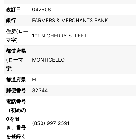
改訂日
042908
銀行
FARMERS & MERCHANTS BANK
住所(ロー
101 N CHERRY STREET
マ字)
都道府県
(ローマ
MONTICELLO
字)
都道府県
FL
郵便番号
32344
電話番号
（初めの
0を省
(850) 997-2591
き、番号
を登録く