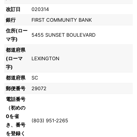
改訂日
020314
銀行
FIRST COMMUNITY BANK
住所(ロー
5455 SUNSET BOULEVARD
マ字)
都道府県
(ローマ
LEXINGTON
字)
都道府県
SC
郵便番号
29072
電話番号
（初めの
0を省
(803) 951-2265
き、番号
を登録く