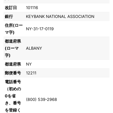
改訂日
101116
銀行
KEYBANK NATIONAL ASSOCIATION
住所(ロー
NY-31-17-0119
マ字)
都道府県
(ローマ
ALBANY
字)
都道府県
NY
郵便番号
12211
電話番号
（初めの
0を省
(800) 539-2968
き、番号
を登録く