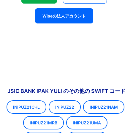
Wiseの法人アカウント
JSIC BANK IPAK YULI のその他の SWIFT コード
INIPUZ21CHL
INIPUZ22
INIPUZ21NAM
INIPUZ21MRB
INIPUZ21UMA