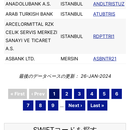
ANADOLUBANK A.S.
ISTANBUL
ANDLTRISTUZ
ARAB TURKISH BANK
ISTANBUL
ATUBTRIS
ARCELORMITTAL RZK
CELIK SERVIS MERKEZI
ISTANBUL
RDPTTRI1
SANAYI VE TICARET
A.S.
ASBANK LTD.
MERSIN
ASBNTR21
最後のデータベースの更新： 26-JAN-2024
« First
‹ Prev
1
2
3
4
5
6
7
8
9
...
Next ›
Last »
SWIFTコードを探す