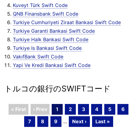
Kuveyt Türk Swift Code
QNB Finansbank Swift Code
Turkiye Cumhuriyeti Ziraat Bankasi Swift Code
Turkiye Garanti Bankasi Swift Code
Turkiye Halk Bankasi Swift Code
Turkiye Is Bankasi Swift Code
VakıfBank Swift Code
Yapi Ve Kredi Bankasi Swift Code
トルコの銀行のSWIFTコード
« First
‹ Prev
1
2
3
4
5
6
7
8
9
...
Next ›
Last »