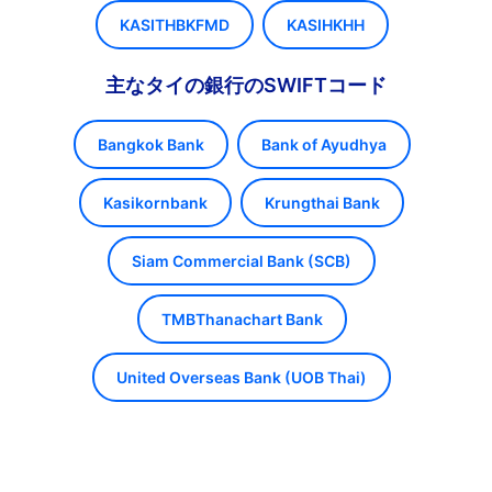
KASITHBKFMD
KASIHKHH
主なタイの銀行のSWIFTコード
Bangkok Bank
Bank of Ayudhya
Kasikornbank
Krungthai Bank
Siam Commercial Bank (SCB)
TMBThanachart Bank
United Overseas Bank (UOB Thai)