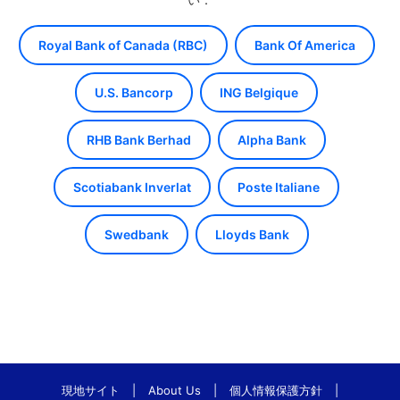
Royal Bank of Canada (RBC)
Bank Of America
U.S. Bancorp
ING Belgique
RHB Bank Berhad
Alpha Bank
Scotiabank Inverlat
Poste Italiane
Swedbank
Lloyds Bank
現地サイト
|
About Us
|
個人情報保護方針
|