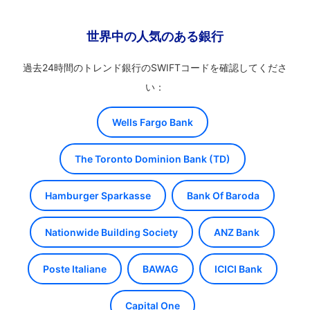
世界中の人気のある銀行
過去24時間のトレンド銀行のSWIFTコードを確認してくださ
い：
Wells Fargo Bank
The Toronto Dominion Bank (TD)
Hamburger Sparkasse
Bank Of Baroda
Nationwide Building Society
ANZ Bank
Poste Italiane
BAWAG
ICICI Bank
Capital One