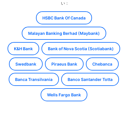
い：
HSBC Bank Of Canada
Malayan Banking Berhad (Maybank)
K&H Bank
Bank of Nova Scotia (Scotiabank)
Swedbank
Piraeus Bank
Chebanca
Banca Transilvania
Banco Santander Totta
Wells Fargo Bank