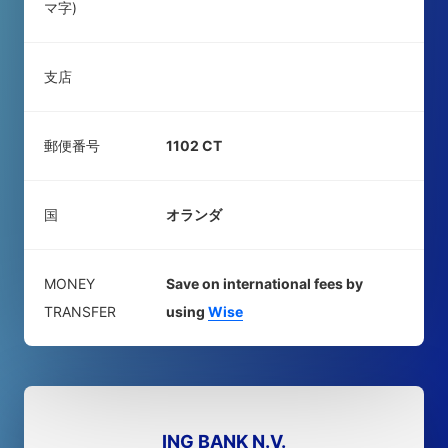
マ字)
支店
郵便番号
1102 CT
国
オランダ
MONEY
Save on international fees by
TRANSFER
using
Wise
ING BANK N.V.