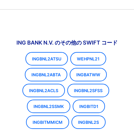
ING BANK N.V. のその他の SWIFT コード
INGBNL2ATSU
WEHPNL21
INGBNL2ABTA
INGBATWW
INGBNL2ACLS
INGBNL2SFSS
INGBNL2SSMK
INGBITD1
INGBITMMICM
INGBNL2S