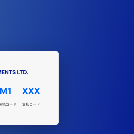
ENTS LTD.
M1
XXX
在地コード
支店コード