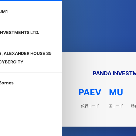
UM1
INVESTMENTS LTD.
3, ALEXANDER HOUSE 35
CYBERCITY
PANDA INVESTM
Bornes
PAEV
MU
銀行コード
国コード
所