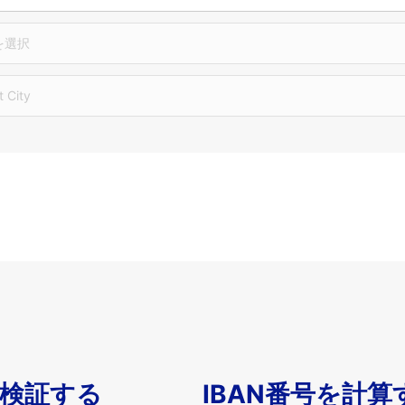
を選択
t City
を検証する
IBAN番号を計算