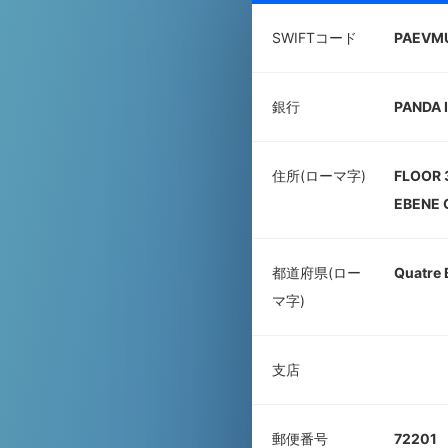
SWIFTコード
PAEVM
銀行
PANDA 
住所(ローマ字)
FLOOR 
EBENE 
都道府県(ロー
Quatre 
マ字)
支店
郵便番号
72201