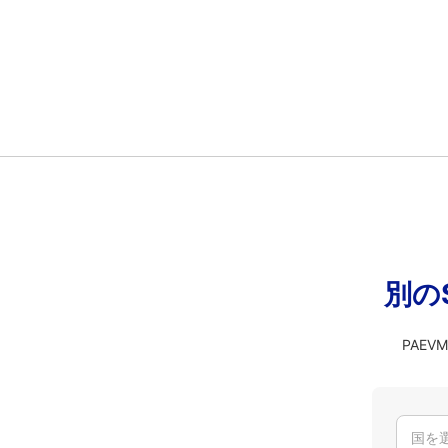
別の
PAE
国を