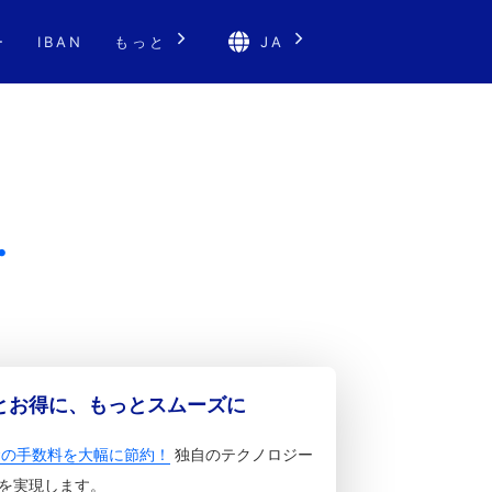
ー
IBAN
もっと
JA
.
っとお得に、もっとスムーズに
金の手数料を大幅に節約！
独自のテクノロジー
を実現します。