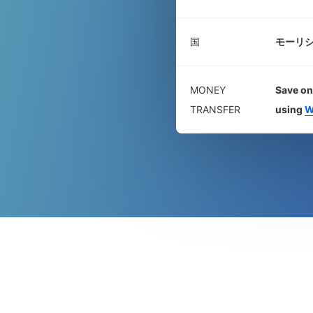
国
モーリ
MONEY
Save on
TRANSFER
using
W