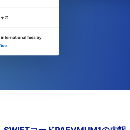
シャス
 international fees by
ise