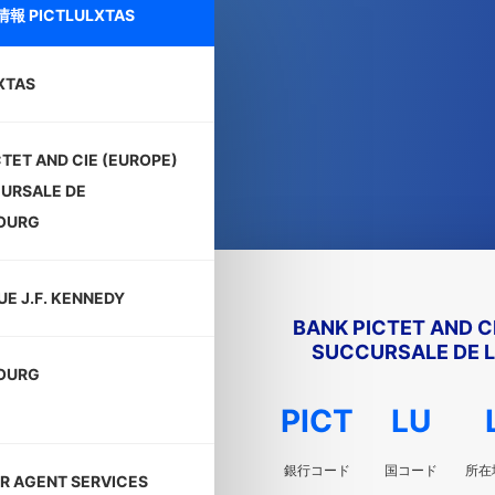
細情報
PICTLULXTAS
XTAS
CTET AND CIE (EUROPE)
URSALE DE
OURG
UE J.F. KENNEDY
BANK PICTET AND C
SUCCURSALE DE 
OURG
PICT
LU
銀行コード
国コード
所在
R AGENT SERVICES