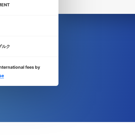
MENT
ブルク
nternational fees by
se