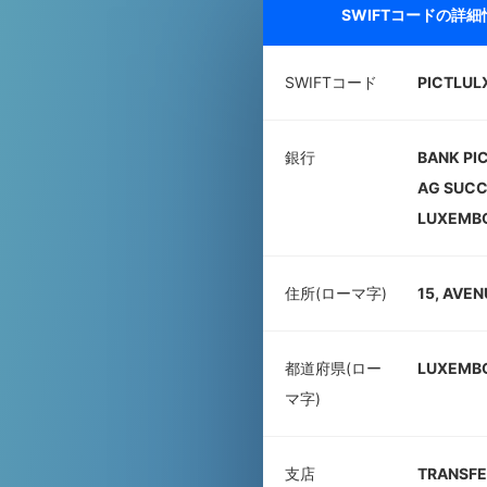
SWIFTコードの詳
SWIFTコード
PICTLUL
銀行
BANK PI
AG SUCC
LUXEMB
住所(ローマ字)
15, AVEN
都道府県(ロー
LUXEMB
マ字)
支店
TRANSFE