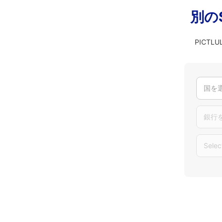
別の
PICT
国を
銀行
Selec