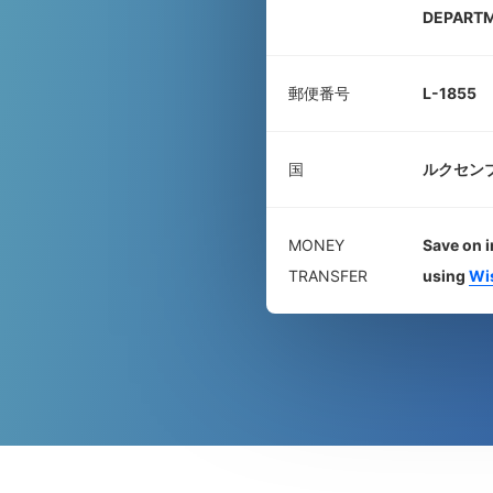
DEPART
郵便番号
L-1855
国
ルクセン
MONEY
Save on i
TRANSFER
using
Wi