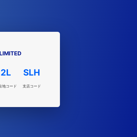
LIMITED
2L
SLH
在地コード
支店コード