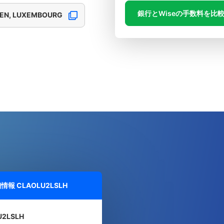
銀行とWiseの手数料を比
SEN, LUXEMBOURG
細情報
CLAOLU2LSLH
U2LSLH