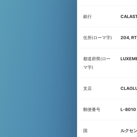
銀行
CALAST
住所(ローマ字)
204, R
都道府県(ロー
LUXEM
マ字)
支店
CLAOL
郵便番号
L-8010
国
ルクセ