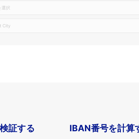
を選択
t City
を検証する
IBAN番号を計算