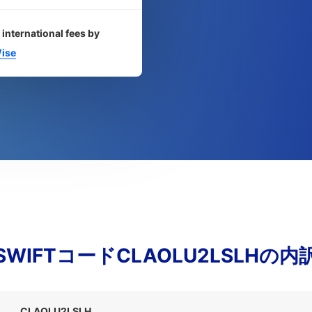
 international fees by
ise
SWIFTコードCLAOLU2LSLHの内
CLAOLU2LSLH