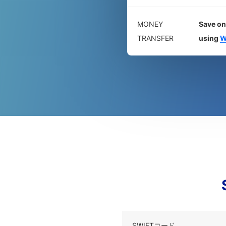
MONEY
Save on
TRANSFER
using
W
SWIFTコード