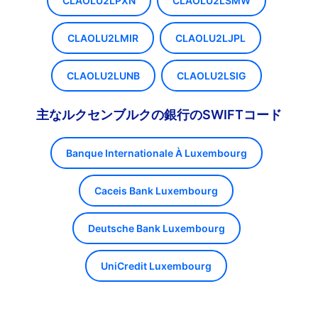
CLAOLU2LPXN
CLAOLU2LSMW
CLAOLU2LMIR
CLAOLU2LJPL
CLAOLU2LUNB
CLAOLU2LSIG
主なルクセンブルクの銀行のSWIFTコード
Banque Internationale À Luxembourg
Caceis Bank Luxembourg
Deutsche Bank Luxembourg
UniCredit Luxembourg