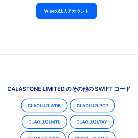
Wiseの法人アカウント
CALASTONE LIMITED のその他の SWIFT コード
CLAOLU2LWDB
CLAOLU2LPCP
CLAOLU2LMTL
CLAOLU2LTAY