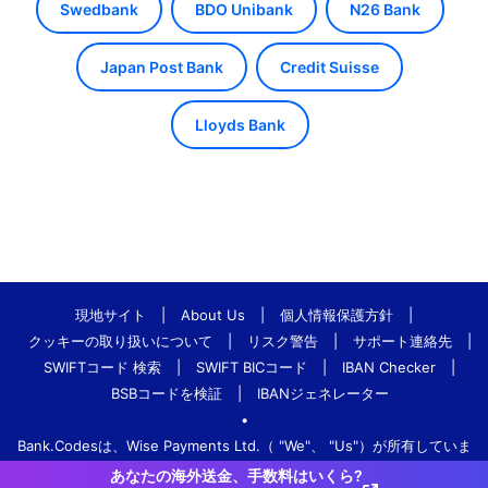
Swedbank
BDO Unibank
N26 Bank
Japan Post Bank
Credit Suisse
Lloyds Bank
現地サイト
|
About Us
|
個人情報保護方針
|
クッキーの取り扱いについて
|
リスク警告
|
サポート連絡先
|
SWIFTコード 検索
|
SWIFT BICコード
|
IBAN Checker
|
BSBコードを検証
|
IBANジェネレーター
•
Bank.Codesは、Wise Payments Ltd.（ "We"、 "Us"）が所有していま
す。
あなたの海外送金、手数料はいくら?