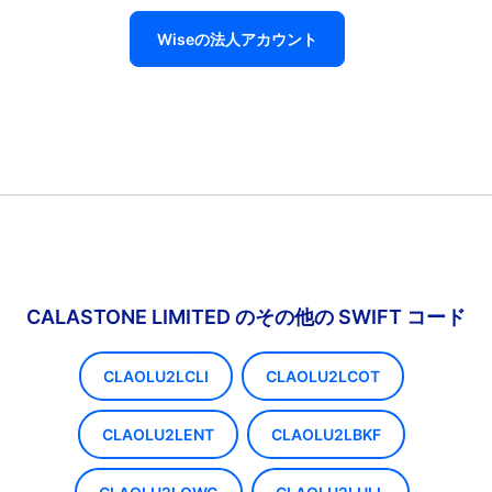
Wiseの法人アカウント
CALASTONE LIMITED のその他の SWIFT コード
CLAOLU2LCLI
CLAOLU2LCOT
CLAOLU2LENT
CLAOLU2LBKF