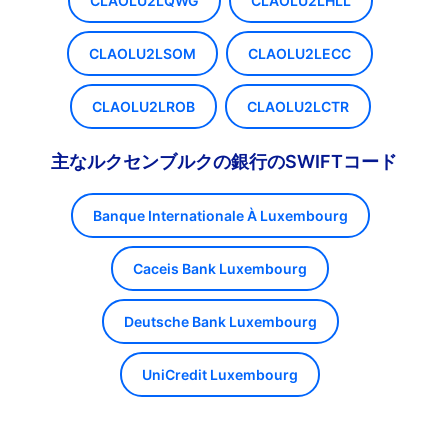
CLAOLU2LQWG
CLAOLU2LHLL
CLAOLU2LSOM
CLAOLU2LECC
CLAOLU2LROB
CLAOLU2LCTR
主なルクセンブルクの銀行のSWIFTコード
Banque Internationale À Luxembourg
Caceis Bank Luxembourg
Deutsche Bank Luxembourg
UniCredit Luxembourg