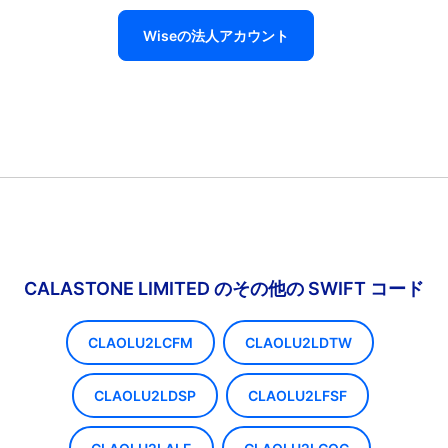
Wiseの法人アカウント
CALASTONE LIMITED のその他の SWIFT コード
CLAOLU2LCFM
CLAOLU2LDTW
CLAOLU2LDSP
CLAOLU2LFSF