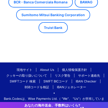
BCR - Banca Comerciala Romana
BAWAG
Sumitomo Mitsui Banking Corporation
Truist Bank
現地サイト
|
About Us
|
個人情報保護方針
|
クッキーの取り扱いについて
|
リスク警告
|
サポート連絡先
|
SWIFTコード 検索
|
SWIFT BICコード
|
IBAN Checker
|
BSBコードを検証
|
IBANジェネレーター
•
Bank.Codesは、Wise Payments Ltd.（ "We"、 "Us"）が所有していま
す。
あなたの海外送金、手数料はいくら?