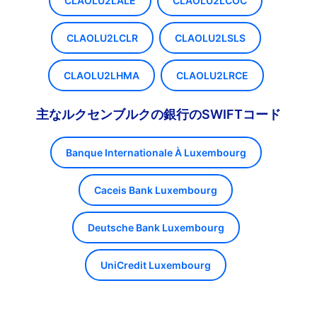
CLAOLU2LALE
CLAOLU2LCOC
CLAOLU2LCLR
CLAOLU2LSLS
CLAOLU2LHMA
CLAOLU2LRCE
主なルクセンブルクの銀行のSWIFTコード
Banque Internationale À Luxembourg
Caceis Bank Luxembourg
Deutsche Bank Luxembourg
UniCredit Luxembourg