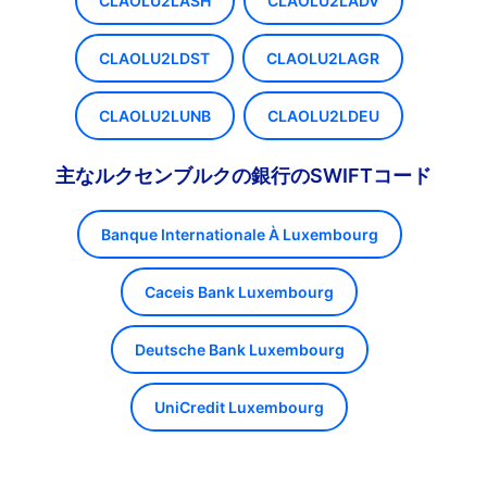
CLAOLU2LASH
CLAOLU2LADV
CLAOLU2LDST
CLAOLU2LAGR
CLAOLU2LUNB
CLAOLU2LDEU
主なルクセンブルクの銀行のSWIFTコード
Banque Internationale À Luxembourg
Caceis Bank Luxembourg
Deutsche Bank Luxembourg
UniCredit Luxembourg