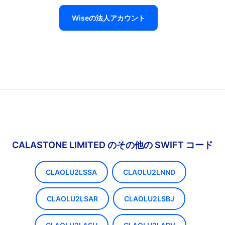
Wiseの法人アカウント
CALASTONE LIMITED のその他の SWIFT コード
CLAOLU2LSSA
CLAOLU2LNND
CLAOLU2LSAR
CLAOLU2LSBJ